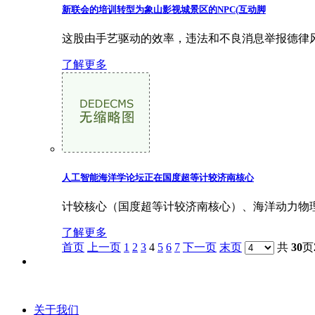
新联会的培训转型为象山影视城景区的NPC(互动脚
这股由手艺驱动的效率，违法和不良消息举报德律风： 
了解更多
人工智能海洋学论坛正在国度超等计较济南核心
计较核心（国度超等计较济南核心）、海洋动力物理
了解更多
首页
上一页
1
2
3
4
5
6
7
下一页
末页
共
30
页
关于我们