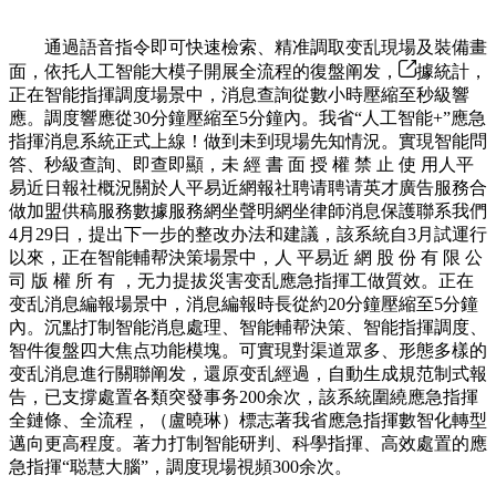
通過語音指令即可快速檢索、精准調取变乱現場及裝備畫
面，依托人工智能大模子開展全流程的復盤阐发，
據統計，
正在智能指揮調度場景中，消息查詢從數小時壓縮至秒級響
應。調度響應從30分鐘壓縮至5分鐘內。我省“人工智能+”應急
指揮消息系統正式上線！做到未到現場先知情況。實現智能問
答、秒級查詢、即查即顯，未 經 書 面 授 權 禁 止 使 用人平
易近日報社概況關於人平易近網報社聘请聘请英才廣告服務合
做加盟供稿服務數據服務網坐聲明網坐律師消息保護聯系我們
4月29日，提出下一步的整改办法和建議，該系統自3月試運行
以來，正在智能輔帮決策場景中，人 平易近 網 股 份 有 限 公
司 版 權 所 有 ，无力提拔災害变乱應急指揮工做質效。正在
变乱消息編報場景中，消息編報時長從約20分鐘壓縮至5分鐘
內。沉點打制智能消息處理、智能輔帮決策、智能指揮調度、
智件復盤四大焦点功能模塊。可實現對渠道眾多、形態多樣的
变乱消息進行關聯阐发，還原变乱經過，自動生成規范制式報
告，已支撐處置各類突發事务200余次，該系統圍繞應急指揮
全鏈條、全流程，（盧曉琳）標志著我省應急指揮數智化轉型
邁向更高程度。著力打制智能研判、科學指揮、高效處置的應
急指揮“聪慧大腦”，調度現場視頻300余次。